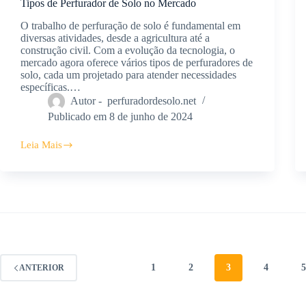
Tipos de Perfurador de Solo no Mercado
O trabalho de perfuração de solo é fundamental em
diversas atividades, desde a agricultura até a
construção civil. Com a evolução da tecnologia, o
mercado agora oferece vários tipos de perfuradores de
solo, cada um projetado para atender necessidades
específicas.…
Autor -
perfuradordesolo.net
Publicado em
8 de junho de 2024
Leia Mais
Tipos
de
Perfurador
de
Solo
no
Mercado
1
2
3
4
ANTERIOR