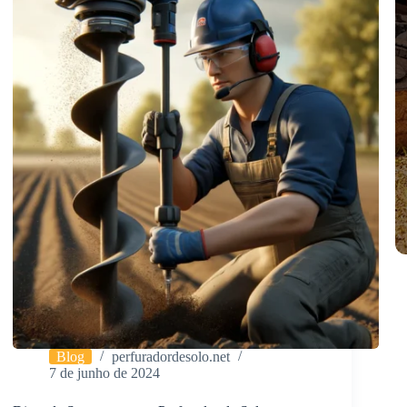
Tipos
de
Terrenos
Blog
perfuradordesolo.net
7 de junho de 2024