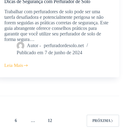
Dicas de Segurança com Perfurador de Solo
Trabalhar com perfuradores de solo pode ser uma
tarefa desafiadora e potencialmente perigosa se não
forem seguidas as práticas corretas de segurança. Este
guia abrangente oferece conselhos práticos para
garantir que você utilize seu perfurador de solo de
forma segura…
Autor -
perfuradordesolo.net
Publicado em
7 de junho de 2024
Leia Mais
Dicas
de
Segurança
com
Perfurador
de
Solo
5
6
…
12
PRÓXIMA