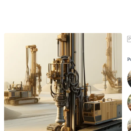
S
re
P