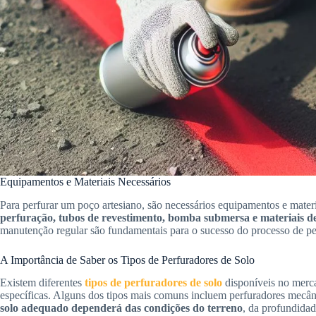
Equipamentos e Materiais Necessários
Para perfurar um poço artesiano, são necessários equipamentos e mater
perfuração, tubos de revestimento, bomba submersa e materiais d
manutenção regular são fundamentais para o sucesso do processo de pe
A Importância de Saber os Tipos de Perfuradores de Solo
Existem diferentes
tipos de perfuradores de solo
disponíveis no merca
específicas. Alguns dos tipos mais comuns incluem perfuradores mecâni
solo adequado dependerá das condições do terreno
, da profundidad